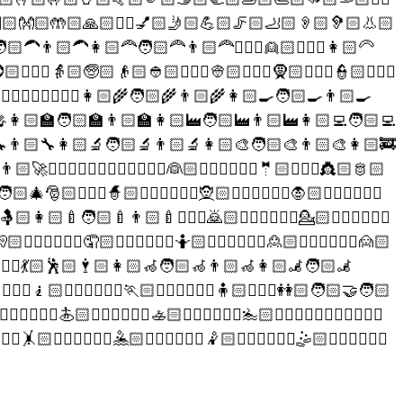
🏻🫰🏻🤟🏻🤘🏻🤙🏻🫵🏻🫱🏻🫲🏻🫸🏻🫷🏻🫳🏻🫴🏻👈🏻
👏🏻🫶🏻🙌🏻👐🏻🤲🏻🙏🏻✍🏻💅🏻🤳🏻💪🏻🦵🏻🦶🏻👂🏻🦻🏻👃🏻
👨🏻‍🦱👩🏻‍🦰🧑🏻‍🦰👨🏻‍🦰👱🏻‍♀️👱🏻👱🏻‍♂️👩🏻‍🦳
🧔🏻‍♂️👵🏻🧓🏻👴🏻👲🏻👳🏻‍♀️👳🏻👳🏻‍♂️🧕🏻👮🏻‍♀️👮🏻👮🏻‍♂️
‍♂️👩🏻‍⚕️🧑🏻‍⚕️👨🏻‍⚕️👩🏻‍🌾🧑🏻‍🌾👨🏻‍🌾👩🏻‍🍳🧑🏻‍🍳👨🏻‍🍳
🎤👩🏻‍🏫🧑🏻‍🏫👨🏻‍🏫👩🏻‍🏭🧑🏻‍🏭👨🏻‍🏭👩🏻‍💻🧑🏻‍💻
🔧👨🏻‍🔧👩🏻‍🔬🧑🏻‍🔬👨🏻‍🔬👩🏻‍🎨🧑🏻‍🎨👨🏻‍🎨👩🏻‍🚒
🏻‍🚀👩🏻‍⚖️🧑🏻‍⚖️👨🏻‍⚖️👰🏻‍♀️👰🏻👰🏻‍♂️🤵🏻‍♀️🤵🏻🤵🏻‍♂️👸🏻🫅🏻
‍🎄🎅🏻🧙🏻‍♀️🧙🏻🧙🏻‍♂️🧝🏻‍♀️🧝🏻🧝🏻‍♂️🧛🏻‍♀️🧛🏻🧛🏻‍♂️🧜🏻‍♀️
🏻👩🏻‍🍼🧑🏻‍🍼👨🏻‍🍼🙇🏻‍♀️🙇🏻🙇🏻‍♂️💁🏻‍♀️💁🏻💁🏻‍♂️🙅🏻‍♀️
🧏🏻🧏🏻‍♂️🤦🏻‍♀️🤦🏻🤦🏻‍♂️🤷🏻‍♀️🤷🏻🤷🏻‍♂️🙎🏻‍♀️🙎🏻🙎🏻‍♂️🙍🏻‍♀️🙍🏻
♀️🧖🏻🧖🏻‍♂️💃🏻🕺🏻🕴🏻👩🏻‍🦽🧑🏻‍🦽👨🏻‍🦽👩🏻‍🦼🧑🏻‍🦼
🏻‍♀️🧎🏻🧎🏻‍♂️🏃🏻‍♀️🏃🏻🏃🏻‍♂️🧍🏻‍♀️🧍🏻🧍🏻‍♂️👭🏻🧑🏻‍🤝‍🧑🏻
️🏄🏻‍♀️🏄🏻🏄🏻‍♂️🚣🏻‍♀️🚣🏻🚣🏻‍♂️🏊🏻‍♀️🏊🏻🏊🏻‍♂️⛹🏻‍♀️⛹🏻⛹🏻‍♂️
🏻‍♀️🤸🏻🤸🏻‍♂️🤽🏻‍♀️🤽🏻🤽🏻‍♂️🤾🏻‍♀️🤾🏻🤾🏻‍♂️🤹🏻‍♀️🤹🏻🤹🏻‍♂️🧘🏻‍♀️