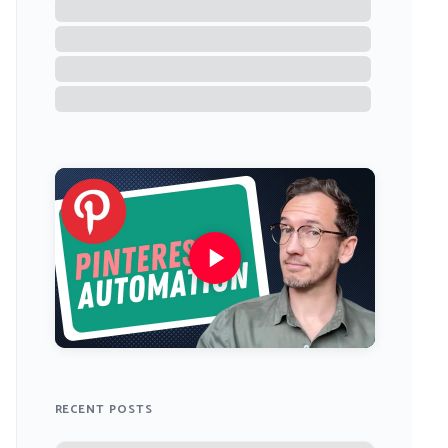
RECENT POSTS