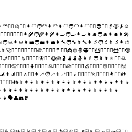
👱‍♀️👱👱‍♂️👩‍🦳🧑‍🦳👨‍🦳👩‍🦲🧑‍🦲👨‍🦲🧔‍♀️🧔🧔‍♂️👵🧓👴👲
♀️🕵️🕵️‍♂️👩‍⚕️🧑‍⚕️👨‍⚕️👩‍🌾🧑‍🌾👨‍🌾👩‍🍳🧑‍🍳👨‍🍳👩‍🎓🧑‍🎓👨‍🎓👩‍🎤
💻🧑‍💻👨‍💻👩‍💼🧑‍💼👨‍💼👩‍🔧🧑‍🔧👨‍🔧👩‍🔬🧑‍🔬👨‍🔬👩‍🎨
🚀👩‍⚖️🧑‍⚖️👨‍⚖️👰‍♀️👰👰‍♂️🤵‍♀️🤵🤵‍♂️👸🫅🤴🥷🦸‍♀️🦸🦸‍♂️🦹‍♀️🦹🦹‍♂️🤶
♂️🧞‍♀️🧞🧞‍♂️🧜‍♀️🧜🧜‍♂️🧚‍♀️🧚🧚‍♂️🧌👼🤰🫄🫃🤱👩‍🍼🧑‍🍼👨‍🍼🙇‍♀️🙇
‍♂️🤦‍♀️🤦🤦‍♂️🤷‍♀️🤷🤷‍♂️🙎‍♀️🙎🙎‍♂️🙍‍♀️🙍🙍‍♂️💇‍♀️💇💇‍♂️💆‍♀️💆💆‍♂️🧖‍♀️🧖
👨‍🦼🚶‍♀️🚶🚶‍♂️👩‍🦯🧑‍🦯👨‍🦯🧎‍♀️🧎🧎‍♂️🏃‍♀️🏃🏃‍♂️🧍‍♀️🧍🧍‍♂️👭
️‍💋‍👨👩‍❤️‍💋‍👨👪👨‍👩‍👦👨‍👩‍👧👨‍👩‍👧‍👦👨‍👩‍👦‍👦👨‍👩‍👧‍👧👨‍👨‍👦
👦👩‍👩‍👧👩‍👩‍👧‍👦👩‍👩‍👦‍👦👩‍👩‍👧‍👧👨‍👦👨‍👦‍👦👨‍👧
‍👧‍👧🗣👤👥🫂