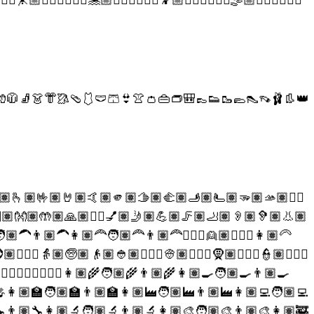
🏼‍♀️🤸🏼🤸🏼‍♂️🤽🏼‍♀️🤽🏼🤽🏼‍♂️🤾🏼‍♀️🤾🏼🤾🏼‍♂️🤹🏼‍♀️🤹🏼🤹🏼‍♂️🧘🏼‍♀️
🧥🧦👗👘🥻🩴🩱🩲🩳👙👚👛👜👝🎒👞👟🥾🥿👠👡🩰👢👑
🏽🫰🏽🤟🏽🤘🏽🤙🏽🫵🏽🫱🏽🫲🏽🫸🏽🫷🏽🫳🏽🫴🏽👈🏽
👏🏽🫶🏽🙌🏽👐🏽🤲🏽🙏🏽✍🏽💅🏽🤳🏽💪🏽🦵🏽🦶🏽👂🏽🦻🏽👃🏽
👨🏽‍🦱👩🏽‍🦰🧑🏽‍🦰👨🏽‍🦰👱🏽‍♀️👱🏽👱🏽‍♂️👩🏽‍🦳
🧔🏽‍♂️👵🏽🧓🏽👴🏽👲🏽👳🏽‍♀️👳🏽👳🏽‍♂️🧕🏽👮🏽‍♀️👮🏽👮🏽‍♂️
‍♂️👩🏽‍⚕️🧑🏽‍⚕️👨🏽‍⚕️👩🏽‍🌾🧑🏽‍🌾👨🏽‍🌾👩🏽‍🍳🧑🏽‍🍳👨🏽‍🍳
🎤👩🏽‍🏫🧑🏽‍🏫👨🏽‍🏫👩🏽‍🏭🧑🏽‍🏭👨🏽‍🏭👩🏽‍💻🧑🏽‍💻
🔧👨🏽‍🔧👩🏽‍🔬🧑🏽‍🔬👨🏽‍🔬👩🏽‍🎨🧑🏽‍🎨👨🏽‍🎨👩🏽‍🚒