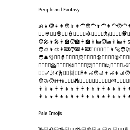
People and Fantasy
👶👧🧒👦👩🧑👨👩‍🦱🧑‍🦱👨‍🦱👩‍🦰🧑‍🦰👨‍🦰
👳‍♀️👳👳‍♂️🧕👮‍♀️👮👮‍♂️👷‍♀️👷👷‍♂️💂‍♀️💂💂‍♂️🕵️‍
🧑‍🎤👨‍🎤👩‍🏫🧑‍🏫👨‍🏫👩‍🏭🧑‍🏭👨‍🏭👩‍
🧑‍🎨👨‍🎨👩‍🚒🧑‍🚒👨‍🚒👩‍✈️🧑‍✈️👨‍✈️👩‍🚀🧑‍🚀👨‍
🧑‍🎄🎅🧙‍♀️🧙🧙‍♂️🧝‍♀️🧝🧝‍♂️🧛‍♀️🧛🧛‍♂️🧟‍♀️🧟🧟‍
🙇‍♂️💁‍♀️💁💁‍♂️🙅‍♀️🙅🙅‍♂️🙆‍♀️🙆🙆‍♂️🙋‍♀️🙋🙋‍♂️🧏‍♀️🧏
🧖‍♂️💅🤳💃🕺👯‍♀️👯👯‍♂️🕴👩‍🦽🧑‍🦽👨‍🦽👩‍🦼🧑‍
🧑‍🤝‍🧑👬👫👩‍❤️‍👩💑👨‍❤️‍👨👩‍❤️‍👨👩‍❤️‍💋‍👩💏👨‍❤
👨‍👨‍👧👨‍👨‍👧‍👦👨‍👨‍👦‍👦👨‍👨‍👧‍👧👩‍👩‍
👨‍👧‍👦👨‍👧‍👧👩‍👦👩‍👦‍👦👩‍👧👩‍👧‍👦👩
Pale Emojis