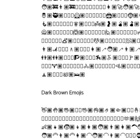
🧑🏽‍🚒👨🏽‍🚒👩🏽‍✈️🧑🏽‍✈️👨🏽‍✈️👩🏽‍🚀🧑🏽‍🚀👨
🤴🏽🥷🏽🦸🏽‍♀️🦸🏽🦸🏽‍♂️🦹🏽‍♀️🦹🏽🦹🏽‍♂️🤶🏽🧑
🧜🏽🧜🏽‍♂️🧚🏽‍♀️🧚🏽🧚🏽‍♂️👼🏽🤰🏽🫄🏽🫃🏽🤱
🙅🏽🙅🏽‍♂️🙆🏽‍♀️🙆🏽🙆🏽‍♂️🙋🏽‍♀️🙋🏽🙋🏽‍♂️🧏🏽‍♀️
🙍🏽‍♂️💇🏽‍♀️💇🏽💇🏽‍♂️💆🏽‍♀️💆🏽💆🏽‍♂️🧖🏽‍
👨🏽‍🦼🚶🏽‍♀️🚶🏽🚶🏽‍♂️👩🏽‍🦯🧑🏽‍🦯👨🏽‍🦯🧎
👬🏽👫🏽🧗🏽‍♀️🧗🏽🧗🏽‍♂️🏇🏽🏂🏽🏌🏽‍♀️🏌🏽🏌🏽‍♂
🏋🏽‍♀️🏋🏽🏋🏽‍♂️🚴🏽‍♀️🚴🏽🚴🏽‍♂️🚵🏽‍♀️🚵🏽🚵🏽‍♂️🤸
🧘🏽🧘🏽‍♂️🛀🏽🛌🏽
Dark Brown Emojis
👋🏾🤚🏾🖐🏾✋🏾🖖🏾👌🏾🤌🏾🤏🏾✌🏾🤞
👉🏾👆🏾🖕🏾👇🏾☝🏾👍🏾👎🏾✊🏾👊🏾🤛🏾🤜🏾
👶🏾👧🏾🧒🏾👦🏾👩🏾🧑🏾👨🏾👩🏾‍🦱🧑🏾‍
🧑🏾‍🦳👨🏾‍🦳👩🏾‍🦲🧑🏾‍🦲👨🏾‍🦲🧔🏾‍♀️🧔