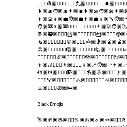
👷🏾‍♀️👷🏾👷🏾‍♂️💂🏾‍♀️💂🏾💂🏾‍♂️🕵🏾‍♀️🕵🏾🕵
👩🏾‍🎓🧑🏾‍🎓👨🏾‍🎓👩🏾‍🎤🧑🏾‍🎤👨🏾‍
👨🏾‍💻👩🏾‍💼🧑🏾‍💼👨🏾‍💼👩🏾‍🔧🧑🏾‍
🧑🏾‍🚒👨🏾‍🚒👩🏾‍✈️🧑🏾‍✈️👨🏾‍✈️👩🏾‍🚀🧑🏾‍🚀👨
🤴🏾🥷🏾🦸🏾‍♀️🦸🏾🦸🏾‍♂️🦹🏾‍♀️🦹🏾🦹🏾‍♂️🤶🏾🧑
🧜🏾🧜🏾‍♂️🧚🏾‍♀️🧚🏾🧚🏾‍♂️👼🏾🤰🏾🫄🏾🫃🏾🤱
🙅🏾🙅🏾‍♂️🙆🏾‍♀️🙆🏾🙆🏾‍♂️🙋🏾‍♀️🙋🏾🙋🏾‍♂️🧏🏾‍♀️
🙍🏾‍♂️💇🏾‍♀️💇🏾💇🏾‍♂️💆🏾‍♀️💆🏾💆🏾‍♂️🧖🏾‍
👨🏾‍🦼🚶🏾‍♀️🚶🏾🚶🏾‍♂️👩🏾‍🦯🧑🏾‍🦯👨🏾‍🦯🧎
👬🏾👫🏾🧗🏾‍♀️🧗🏾🧗🏾‍♂️🏇🏾🏂🏾🏌🏾‍♀️🏌🏾🏌🏾‍♂
🏋🏾‍♀️🏋🏾🏋🏾‍♂️🚴🏾‍♀️🚴🏾🚴🏾‍♂️🚵🏾‍♀️🚵🏾🚵🏾‍♂️🤸
🧘🏾🧘🏾‍♂️🛀🏾🛌🏾
Black Emojis
👋🏿🤚🏿🖐🏿✋🏿🖖🏿👌🏿🤌🏿🤏🏿✌🏿🤞